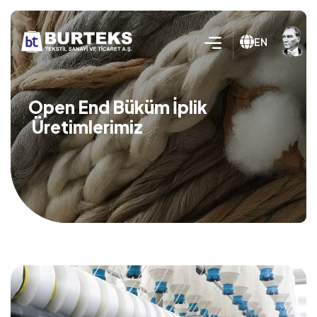
EN
Open End Büküm İplik
Üretimlerimiz