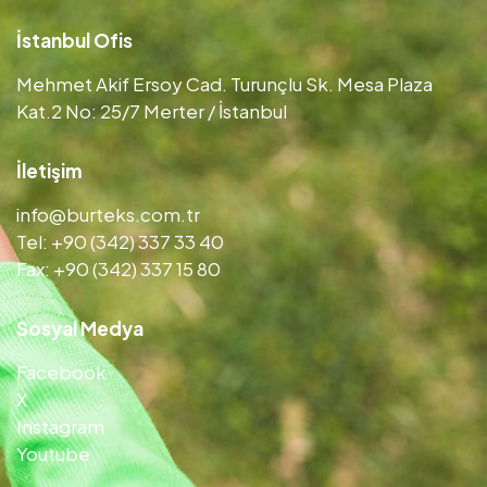
İstanbul Ofis
Mehmet Akif Ersoy Cad. Turunçlu Sk. Mesa Plaza
Kat.2 No: 25/7 Merter / İstanbul
İletişim
info@burteks.com.tr
Tel: +90 (342) 337 33 40
Fax: +90 (342) 337 15 80
Sosyal Medya
Facebook
X
Instagram
Youtube