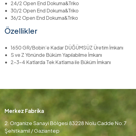
24/2 Open End Dokuma&Triko
30/2 Open End Dokuma&Triko
36/2 Open End Dokuma&Triko
Özellikler
1650 GR/Bobin’e Kadar DÜĞÜMSÜZ Üretim İmkanı
S ve Z Yönünde Büküm Yapılabilme İmkanı
2-3-4 Katlarda Tek Katlama ile Büküm İmkanı
Merkez Fabrika
2. Organize Sanayi Bölgesi 83228 Nolu Cadde No:7
Şehitkamil / Gaziantep