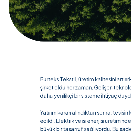
Burteks Tekstil, üretim kalitesini artı
şirket oldu her zaman. Gelişen teknolo
daha yenilikçi bir sisteme ihtiyaç duyd
Yatırım kararı alındıktan sonra, tesisi
edildi. Elektrik ve ısı enerjisi üretimin
büyük bir tasarruf sağlıyordu. Bu sad