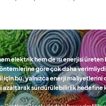
m elektrik hem de ısı enerjisi üreten 
öntemlerine göre çok daha verimliydi 
l için bu, yalnızca enerji maliyetlerin
 azaltarak sürdürülebilirlik hedefine