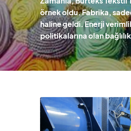
Zamanla, Burteks Tekstil’i
örnek oldu. Fabrika, sadec
haline geldi. Enerji veriml
politikalarına olan bağlılı