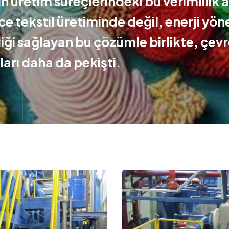
n üretim süreçlerindeki bu verimlilik a
e tekstil üretiminde değil, enerji yön
iliği sağlayan bu çözümle birlikte, çe
kları daha da pekişti.