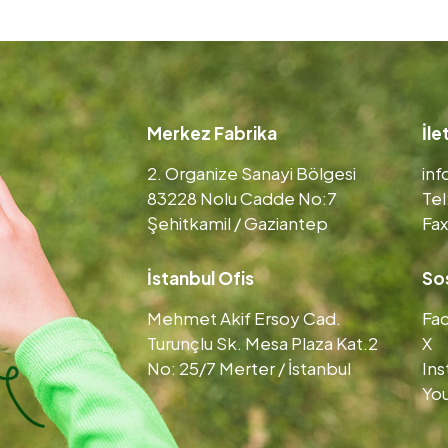
Merkez Fabrika
İle
2. Organize Sanayi Bölgesi
in
83228 Nolu Cadde No:7
Tel
Şehitkamil / Gaziantep
Fax
İstanbul Ofis
So
Mehmet Akif Ersoy Cad.
Fa
Turunçlu Sk. Mesa Plaza Kat.2
X
No: 25/7 Merter / İstanbul
In
Yo