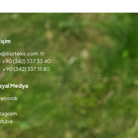
tişim
fo@burteks.com.tr
: +90 (342) 337 33 40
: +90 (342) 337 15 80
syal Medya
cebook
stagram
utube