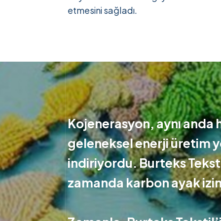
etmesini sağladı.
Kojenerasyon, aynı anda he
geleneksel enerji üretim y
indiriyordu. Burteks Teksti
zamanda karbon ayak izini