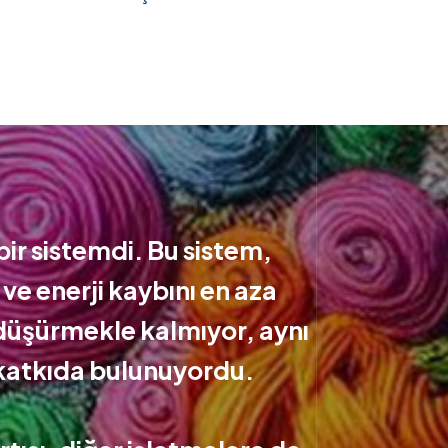
bir sistemdi. Bu sistem,
ve enerji kaybını en aza
i düşürmekle kalmıyor, aynı
 katkıda bulunuyordu.