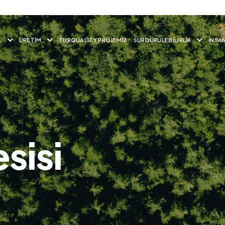
L
ÜRETIM
TURQUALITY PROJEMIZ
SÜRDÜRÜLEBILIRLIK
İNSA
sisi