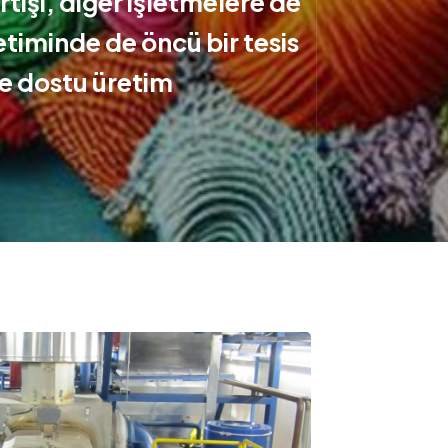
rtışı, diğer işletmelere de
etiminde de öncü bir tesis
vre dostu üretim