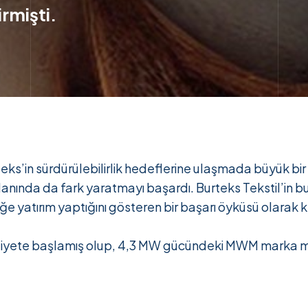
rmişti.
rteks’in sürdürülebilirlik hedeflerine ulaşmada büyük bi
lanında da fark yaratmayı başardı. Burteks Tekstil’in b
ceğe yatırım yaptığını gösteren bir başarı öyküsü olarak 
aaliyete başlamış olup, 4,3 MW gücündeki MWM marka m