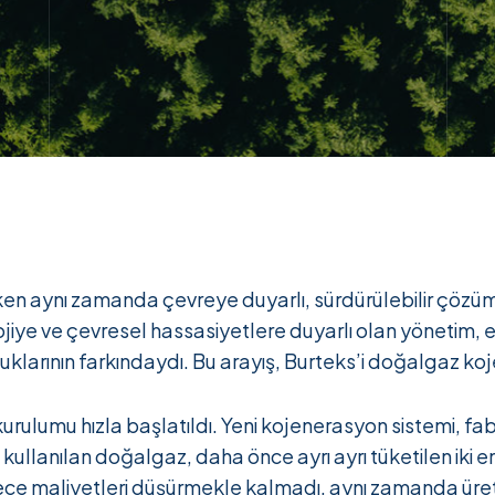
rırken aynı zamanda çevreye duyarlı, sürdürülebilir çözü
jiye ve çevresel hassasiyetlere duyarlı olan yönetim, e
uklarının farkındaydı. Bu arayış, Burteks’i doğalgaz koje
n kurulumu hızla başlatıldı. Yeni kojenerasyon sistemi, 
de kullanılan doğalgaz, daha önce ayrı ayrı tüketilen iki e
ece maliyetleri düşürmekle kalmadı, aynı zamanda üreti