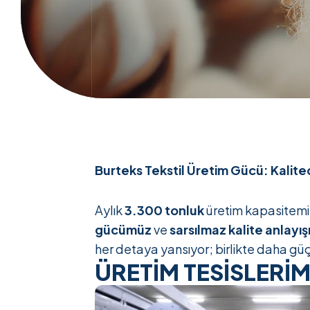
Burteks Tekstil Üretim Gücü: Kalit
Aylık
3.300 tonluk
üretim kapasitemiz
gücümüz
ve
sarsılmaz kalite anlayış
her detaya yansıyor; birlikte daha g
ÜRETİM TESİSLERİM