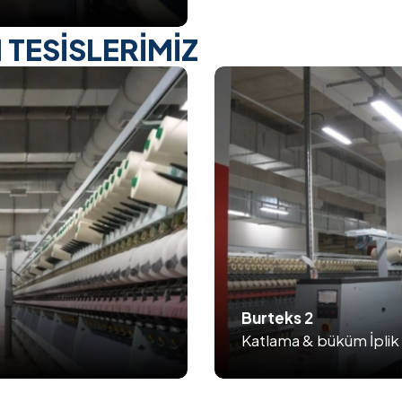
TESİSLERİMİZ
Burteks 2
Katlama & büküm İplik 