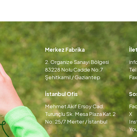
Merkez Fabrika
İle
2. Organize Sanayi Bölgesi
in
83228 Nolu Cadde No:7
Tel
Şehitkamil / Gaziantep
Fax
İstanbul Ofis
So
Mehmet Akif Ersoy Cad.
Fa
Turunçlu Sk. Mesa Plaza Kat.2
X
No: 25/7 Merter / İstanbul
In
Yo