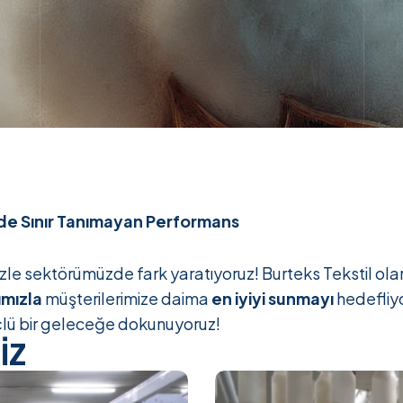
ede Sınır Tanımayan Performans
le sektörümüzde fark yaratıyoruz! Burteks Tekstil ola
ımızla
müşterilerimize daima
en iyiyi sunmayı
hedefliyo
üçlü bir geleceğe dokunuyoruz!
İZ