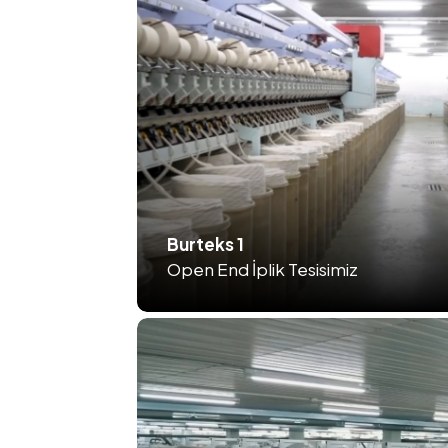
Burteks 1
Open End İplik Tesisimiz