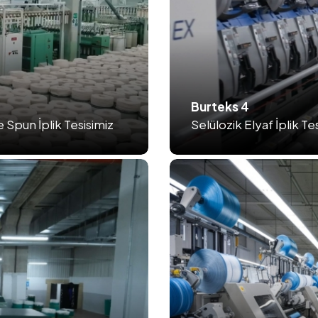
Burteks 4
Spun İplik Tesisimiz
Selülozik Elyaf İplik Te