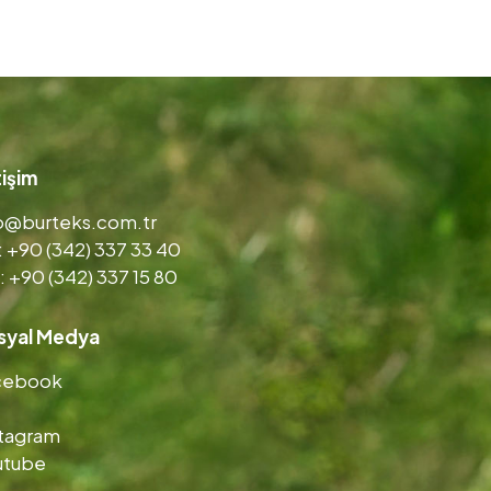
tişim
fo@burteks.com.tr
: +90 (342) 337 33 40
: +90 (342) 337 15 80
syal Medya
cebook
stagram
utube