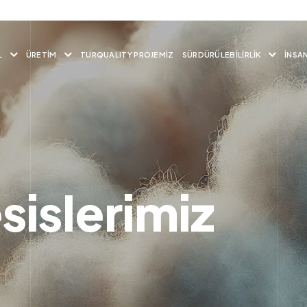
L
ÜRETIM
TURQUALITY PROJEMIZ
SÜRDÜRÜLEBILIRLIK
İNSA
sislerimiz